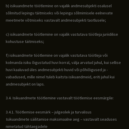
b) isikuandmete töötlemine on vajalik andmesubjekti osalusel
sõlmitud lepingu täitmiseks või lepingu sõlmimisele eelnevate
meetmete võtmiseks vastavalt andmesubjekti taotlusele;
c) isikuandmete töötlemine on vajalik vastutava töötleja juriidilise
kohustuse täitmiseks;
f) isikuandmete töötlemine on vajalik vastutava töötleja või
kolmanda isiku õigustatud huvi korral, välja arvatud juhul, kui sellise
huvi kaaluvad üles andmesubjekti huvid või põhiõigused ja -
vabadused, mille nimel tuleb kaitsta isikuandmeid, eriti juhul kui
andmesubjekt on laps.
3.4. Isikuandmete töötlemine vastavalt töötlemise eesmärgile:
3.4.1. Töötlemise eesmärk – julgeolek ja turvalisus
Isikuandmete säilitamise maksimaalne aeg – vastavalt seaduses
nimetatud tähtaegadele