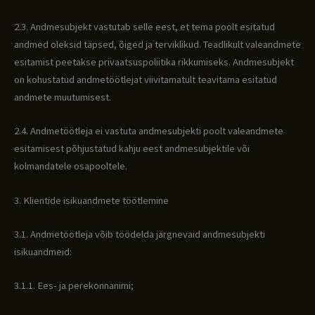
2.3. Andmesubjekt vastutab selle eest, et tema poolt esitatud
andmed oleksid täpsed, õiged ja terviklikud. Teadlikult valeandmete
esitamist peetakse privaatsuspoliitika rikkumiseks. Andmesubjekt
on kohustatud andmetöötlejat viivitamatult teavitama esitatud
andmete muutumisest.
2.4. Andmetöötleja ei vastuta andmesubjekti poolt valeandmete
esitamisest põhjustatud kahju eest andmesubjektile või
kolmandatele osapooltele.
3. Klientide isikuandmete töötlemine
3.1. Andmetöötleja võib töödelda järgnevaid andmesubjekti
isikuandmeid:
3.1.1. Ees- ja perekonnanimi;