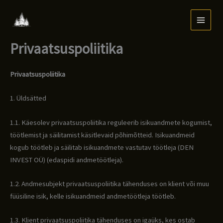
Skip
to
content
Privaatsuspoliitika
Privaatsuspoliitika
1. Üldsätted
1.1. Käesolev privaatsuspoliitika reguleerib isikuandmete kogumist,
töötlemist ja säilitamist käsitlevaid põhimõtteid. Isikuandmeid
kogub töötleb ja säilitab isikuandmete vastutav töötleja (DEN
INVEST OÜ) (edaspidi andmetöötleja).
1.2. Andmesubjekt privaatsuspoliitika tähenduses on klient või muu
füüsiline isik, kelle isikuandmeid andmetöötleja töötleb.
1.3. Klient privaatsuspoliitika tähenduses on igaüks, kes ostab