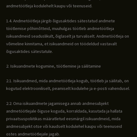
andmetöötleja kodulehelt kaupu või teenuseid.
1.4. Andmetöötleja järgib õigusaktides sätestatud andmete
töötlemise põhimõtteid, muuhulgas töötleb andmetöötleja
isikuandmeid seaduslikult, õiglaselt ja turvaliselt. Andmetöötleja on
võimeline kinnitama, et isikuandmeid on töödeldud vastavalt
õigusaktides sätestatule.
2. Isikuandmete kogumine, töötlemine ja säilitamine
2.1. Isikuandmed, mida andmetöötleja kogub, töötleb ja säilitab, on
kogutud elektrooniliselt, peamiselt kodulehe ja e-posti vahendusel.
2.2. Oma isikuandmete jagamisega annab andmesubjekt
andmetöötlejale õiguse koguda, korraldada, kasutada ja hallata
privaatsuspoliitikas määratletud eesmärgil isikuandmeid, mida
andmesubjekt otse või kaudselt kodulehel kaupu või teenuseid
ostes andmetöötlejale jagab.