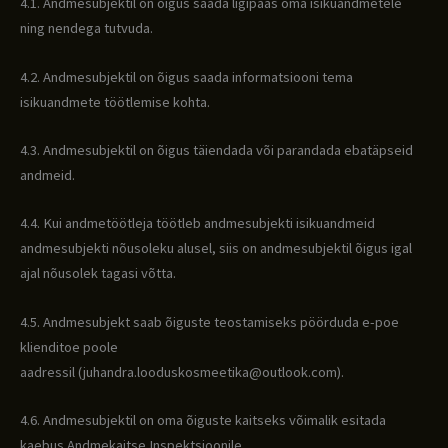
4.1. Andmesubjektil on õigus saada ligipääs oma isikuandmetele
ning nendega tutvuda.
4.2. Andmesubjektil on õigus saada informatsiooni tema
isikuandmete töötlemise kohta.
4.3. Andmesubjektil on õigus täiendada või parandada ebatäpseid
andmeid.
4.4. Kui andmetöötleja töötleb andmesubjekti isikuandmeid
andmesubjekti nõusoleku alusel, siis on andmesubjektil õigus igal
ajal nõusolek tagasi võtta.
4.5. Andmesubjekt saab õiguste teostamiseks pöörduda e-poe
klienditoe poole
aadressil (juhandra.looduskosmeetika@outlook.com).
4.6. Andmesubjektil on oma õiguste kaitseks võimalik esitada
kaebus Andmekaitse Inspektsioonile.