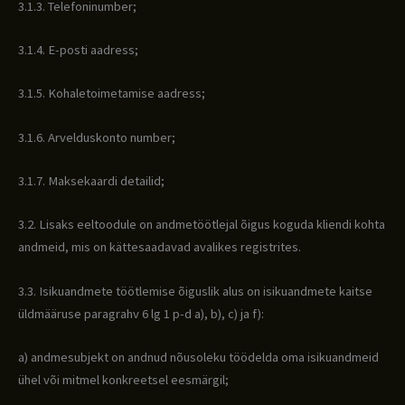
3.1.3. Telefoninumber;
3.1.4. E-posti aadress;
3.1.5. Kohaletoimetamise aadress;
3.1.6. Arvelduskonto number;
3.1.7. Maksekaardi detailid;
3.2. Lisaks eeltoodule on andmetöötlejal õigus koguda kliendi kohta
andmeid, mis on kättesaadavad avalikes registrites.
3.3. Isikuandmete töötlemise õiguslik alus on isikuandmete kaitse
üldmääruse paragrahv 6 lg 1 p-d a), b), c) ja f):
a) andmesubjekt on andnud nõusoleku töödelda oma isikuandmeid
ühel või mitmel konkreetsel eesmärgil;