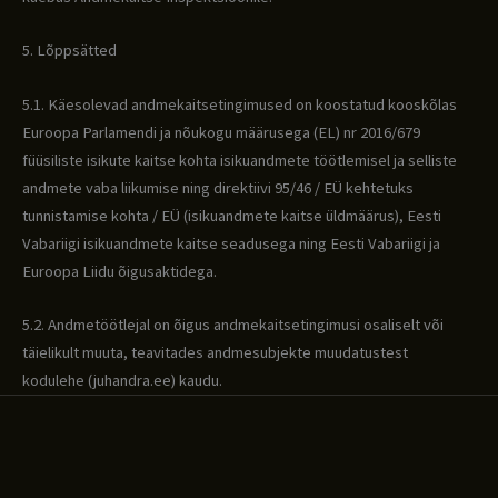
5. Lõppsätted
5.1. Käesolevad andmekaitsetingimused on koostatud kooskõlas
Euroopa Parlamendi ja nõukogu määrusega (EL) nr 2016/679
füüsiliste isikute kaitse kohta isikuandmete töötlemisel ja selliste
andmete vaba liikumise ning direktiivi 95/46 / EÜ kehtetuks
tunnistamise kohta / EÜ (isikuandmete kaitse üldmäärus), Eesti
Vabariigi isikuandmete kaitse seadusega ning Eesti Vabariigi ja
Euroopa Liidu õigusaktidega.
5.2. Andmetöötlejal on õigus andmekaitsetingimusi osaliselt või
täielikult muuta, teavitades andmesubjekte muudatustest
kodulehe (juhandra.ee) kaudu.