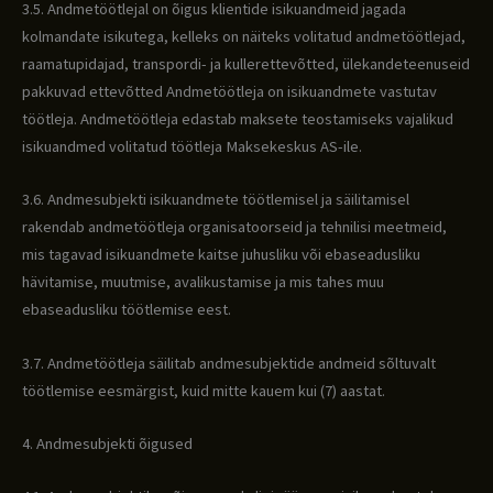
3.5. Andmetöötlejal on õigus klientide isikuandmeid jagada
kolmandate isikutega, kelleks on näiteks volitatud andmetöötlejad,
raamatupidajad, transpordi- ja kullerettevõtted, ülekandeteenuseid
pakkuvad ettevõtted Andmetöötleja on isikuandmete vastutav
töötleja. Andmetöötleja edastab maksete teostamiseks vajalikud
isikuandmed volitatud töötleja Maksekeskus AS-ile.
3.6. Andmesubjekti isikuandmete töötlemisel ja säilitamisel
rakendab andmetöötleja organisatoorseid ja tehnilisi meetmeid,
mis tagavad isikuandmete kaitse juhusliku või ebaseadusliku
hävitamise, muutmise, avalikustamise ja mis tahes muu
ebaseadusliku töötlemise eest.
3.7. Andmetöötleja säilitab andmesubjektide andmeid sõltuvalt
töötlemise eesmärgist, kuid mitte kauem kui (7) aastat.
4. Andmesubjekti õigused