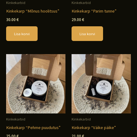
Kinkekarbid
Kinkekarbid
Kinkekarp “Mõnus hoolitsus”
Kinkekarp “Parim tunne”
30.00
€
29.00
€
Lisa korvi
Lisa korvi
Kinkekarbid
Kinkekarbid
Kinkekarp “Pehme puudutus”
Kinkekarp “Väike päike”
25.00
€
21.00
€