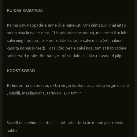
KUIDAS KASUTADA
Kanna salv käppadele enne õue minekut. Õrn kiht salvi ninal aitab
hoida nina kuivuse eest. Et hooldada marrastusi, masseeri õrn kiht
salvi ning hoolitse, et koer ei lakuks kohe salvi maha (võimalusel
kasuta koonuskraed). Toas võid peale salvi kasutamist käppadele
sokikesed peale tõmmata, et põrandale ei jääks rasvaseid jälgi.
KOOSTISOSAD
Rafineerimata sheavõi, extra virgin kookosrasv, extra virgin oliiviõli
, saialill, mesilasvaha, taruvaik, E-vitamiin
Saialill on imeline niisutaja – aitab rahustada ärritunud ja stressis
nahka.