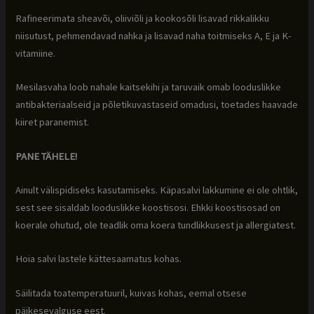
Rafineerimata sheavõi, oliiviõli ja kookosõli lisavad rikkalikku
niisutust, pehmendavad nahka ja lisavad naha toitmiseks A, E ja K-
vitamiine.
Mesilasvaha loob nahale kaitsekihi ja taruvaik omab looduslikke
antibakteriaalseid ja põletikuvastaseid omadusi, toetades haavade
kiiret paranemist.
PANE TÄHELE!
Ainult välispidiseks kasutamiseks. Käpasalvi lakkumine ei ole ohtlik,
sest see sisaldab looduslikke koostisosi. Ehkki koostisosad on
koerale ohutud, ole teadlik oma koera tundlikkusest ja allergiatest.
Hoia salvi lastele kättesaamatus kohas.
Säilitada toatemperatuuril, kuivas kohas, eemal otsese
päikesevalguse eest.