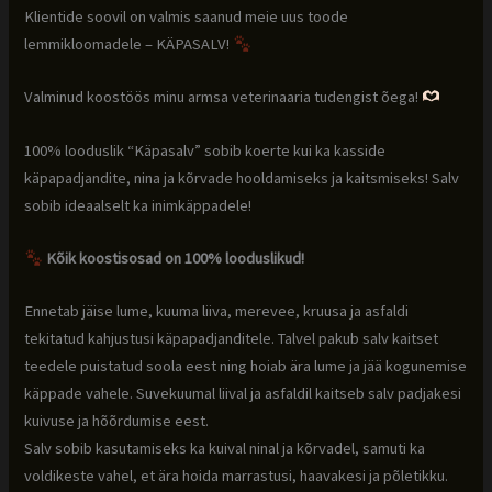
Klientide soovil on valmis saanud meie uus toode
lemmikloomadele – KÄPASALV!
Valminud koostöös minu armsa veterinaaria tudengist õega!
100% looduslik “Käpasalv” sobib koerte kui ka kasside
käpapadjandite, nina ja kõrvade hooldamiseks ja kaitsmiseks! Salv
sobib ideaalselt ka inimkäppadele!
Kõik koostisosad on 100% looduslikud!
Ennetab jäise lume, kuuma liiva, merevee, kruusa ja asfaldi
tekitatud kahjustusi käpapadjanditele. Talvel pakub salv kaitset
teedele puistatud soola eest ning hoiab ära lume ja jää kogunemise
käppade vahele. Suvekuumal liival ja asfaldil kaitseb salv padjakesi
kuivuse ja hõõrdumise eest.
Salv sobib kasutamiseks ka kuival ninal ja kõrvadel, samuti ka
voldikeste vahel, et ära hoida marrastusi, haavakesi ja põletikku.