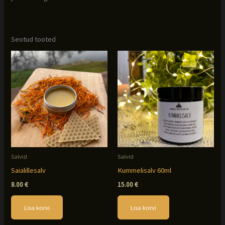
Seotud tooted
Salvid
Salvid
Saialillesalv
Kummelisalv 60ml
8.00
€
15.00
€
Lisa korvi
Lisa korvi