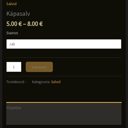
Salvid
Käpasalv
Hinnavahemik:
5.00
€
–
8.00
€
5.00 €
Suurus
kuni
8.00 €
Käpasalv
Lisa korvi
kogus
Tootekood:
-
Kategooria:
Salvid
Kirjeldus
Lisainfo