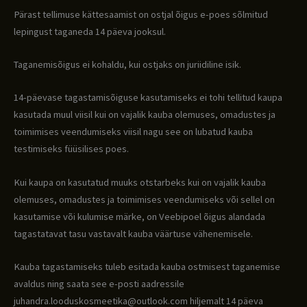
Pärast tellimuse kättesaamist on ostjal õigus e-poes sõlmitud
lepingust taganeda 14 päeva jooksul.
Taganemisõigus ei kohaldu, kui ostjaks on juriidiline isik.
14-päevase tagastamisõiguse kasutamiseks ei tohi tellitud kaupa
kasutada muul viisil kui on vajalik kauba olemuses, omadustes ja
toimimises veendumiseks viisil nagu see on lubatud kauba
testimiseks füüsilises poes.
Kui kaupa on kasutatud muuks otstarbeks kui on vajalik kauba
olemuses, omadustes ja toimimises veendumiseks või sellel on
kasutamise või kulumise märke, on Veebipoel õigus alandada
tagastatavat tasu vastavalt kauba väärtuse vähenemisele.
Kauba tagastamiseks tuleb esitada kauba ostmisest taganemise
avaldus ning saata see e-posti aadressile
juhandra.looduskosmeetika@outlook.com hiljemalt 14 päeva