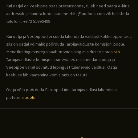
Kui ostjal on Veebipoe osas pretensioone, tuleb need saata e-kirja
aadressile juhandra.looduskosmeetika@outlook.com või helistada
telefonil: +372 51996498
Kui ostja ja Veebipood ei suuda lahendada vaidlust kokkuleppe teel,
siis on ostjal võimalik pöörduda Tarbijavaidluste komisjoni poole.
Menetlustingimustega saab tutvuda ning avaldust esitada
siin
.
Tarbijavaidluste komisjoni pädevuses on lahendada ostja ja
Veebipoe vahel sõlmitud lepingust tulenevaid vaidlusi. Ostja
kaebuse läbivaatamine komisjonis on tasuta.
Ostja võib pöörduda Euroopa Liidu tarbijavaidlusi lahendava
platvormi
poole
.