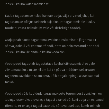
jooksul kauba kättesaamisest.
Kauba tagastamise kulud kannab ostja, välja arvatud juhul, kui
tagastamise põhjus seisneb asjaolus, et tagastamisele kuuluv
toode ei vasta tellitule (nt vale või defektiga toode).
Ostja peab kauba tagastama avalduse esitamisele järgneva 14
päeva jooksul või esitama tõendi, et ta on eelnimetatud perioodi
jooksul kauba üle andnud kauba vedajale.
Veebipood tagastab tagastatava kauba kättesaamisel ostjale
viivitamata, kuid mitte hiljem kui 14 päeva möödumisel arvates
taganemisavalduse saamisest, kõik ostjalt lepingu alusel saadud
tasud.
Veebipood võib keelduda tagasimaksete tegemisest seni, kuni on
lepingu esemeks oleva asja tagasi saanud või kuni ostja on esitanud
tõendid, et on asja tagasi saatnud, sõltuvalt sellest, kumb toimub