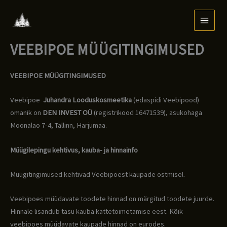
Skip
to
content
VEEBIPOE MÜÜGITINGIMUSED
VEEBIPOE MÜÜGITINGIMUSED
Veebipoe
Juhandra Looduskosmeetika
(edaspidi Veebipood)
omanik on
DEN INVEST OÜ
(registrikood 16471539), asukohaga
Moonalao 7-4, Tallinn, Harjumaa.
Müügilepingu kehtivus, kauba- ja hinnainfo
Müügitingimused kehtivad Veebipoest kaupade ostmisel.
Veebipoes müüdavate toodete hinnad on märgitud toodete juurde.
Hinnale lisandub tasu kauba kättetoimetamise eest. Kõik
veebipoes müüdavate kaupade hinnad on eurodes.