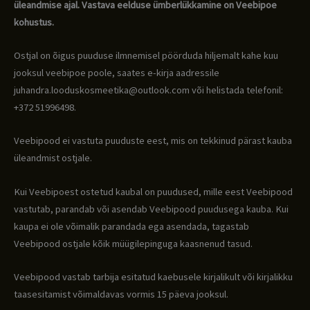
üleandmise ajal. Vastava eelduse ümberlükkamine on Veebipoe
kohustus.
Ostjal on õigus puuduse ilmnemisel pöörduda hiljemalt kahe kuu
jooksul veebipoe poole, saates e-kirja aadressile
juhandra.looduskosmeetika@outlook.com või helistada telefonil:
+372 51996498.
Veebipood ei vastuta puuduste eest, mis on tekkinud pärast kauba
üleandmist ostjale.
Kui Veebipoest ostetud kaubal on puudused, mille eest Veebipood
vastutab, parandab või asendab Veebipood puudusega kauba. Kui
kaupa ei ole võimalik parandada ega asendada, tagastab
Veebipood ostjale kõik müügilepinguga kaasnenud tasud.
Veebipood vastab tarbija esitatud kaebusele kirjalikult või kirjalikku
taasesitamist võimaldavas vormis 15 päeva jooksul.