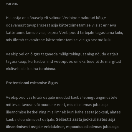
varem.
Kui ostja on sõnaselgelt valinud Veebipoe pakutud kõige
odavamast tavapärasest asja kättetoimetamise viisist erineva
kättetoimetamise viisi, ei pea Veebipood tarbijale tagastama kulu,
mis ületab tavapärase kättetoimetamise viisiga seotud kulu.
Veebipoel on õigus taganeda müügitehingust ning nõuda ostjalt
tagasi kaup, kui kauba hind veebipoes on eksituse tõttu märgitud
oluliselt alla kauba turuhinna.
Pretensiooni esitamise õigus
Veebipood vastutab ostjale müüdud kauba lepingutingimustele
mittevastavuse või puuduse eest, mis oli olemas juba asja
üleandmise hetkel ning mis ilmneb kuni kahe aasta jooksul, alates
kauba üleandmisest ostjale.
Sellest 1 aasta jooksul alates asja
üleandmisest ostjale eeldatakse, et puudus oli olemas juba asja