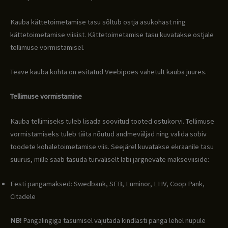
Kauba kättetoimetamise tasu sõltub ostja asukohast ning
kättetoimetamise viisist. Kättetoimetamise tasu kuvatakse ostjale
tellimuse vormistamisel.
Teave kauba kohta on esitatud Veebipoes vahetult kauba juures.
Tellimuse vormistamine
Kauba tellimiseks tuleb lisada soovitud tooted ostukorvi. Tellimuse
vormistamiseks tuleb täita nõutud andmeväljad ning valida sobiv
toodete kohaletoimetamise viis. Seejärel kuvatakse ekraanile tasu
suurus, mille saab tasuda turvaliselt läbi järgnevate makseviiside:
Eesti pangamaksed: Swedbank, SEB, Luminor, LHV, Coop Pank,
Citadele
NB!
Pangalingiga tasumisel vajutada kindlasti panga lehel nupule