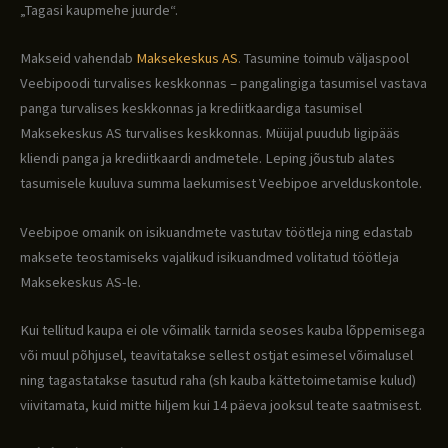
„Tagasi kaupmehe juurde“.
Makseid vahendab
Maksekeskus AS
. Tasumine toimub väljaspool
Veebipoodi turvalises keskkonnas – pangalingiga tasumisel vastava
panga turvalises keskkonnas ja krediitkaardiga tasumisel
Maksekeskus AS turvalises keskkonnas. Müüjal puudub ligipääs
kliendi panga ja krediitkaardi andmetele. Leping jõustub alates
tasumisele kuuluva summa laekumisest Veebipoe arvelduskontole.
Veebipoe omanik on isikuandmete vastutav töötleja ning edastab
maksete teostamiseks vajalikud isikuandmed volitatud töötleja
Maksekeskus AS-le.
Kui tellitud kaupa ei ole võimalik tarnida seoses kauba lõppemisega
või muul põhjusel, teavitatakse sellest ostjat esimesel võimalusel
ning tagastatakse tasutud raha (sh kauba kättetoimetamise kulud)
viivitamata, kuid mitte hiljem kui 14 päeva jooksul teate saatmisest.