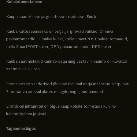
Kohaletoimetamine
Kaupu saadetakse järgmistesse riikidesse:
Eesti
Kauba kättesaamiseks on ostjal järgnevad valikud: Omniva
pakiautomaadid , Omniva kuller, Itella SmartPOST pakiautomaadid,
Itella SmartPOST kuller, DPD pakiautomaadid, DPD kuller
Kauba saatmiskulud kannab ostja ning vastav hinnainfo on kuvatud
saatmisviisi juures.
Eestisisesed saadetised jõuavad üldjuhul ostja määratud sihtpunkti
7 tööpäeva jooksul alates müügilepingu jõustumisest.
Erandlikel juhtumitel on õigus kaup kohale toimetada kuni 45
kalendripäeva jooksul.
Taganemisõigus