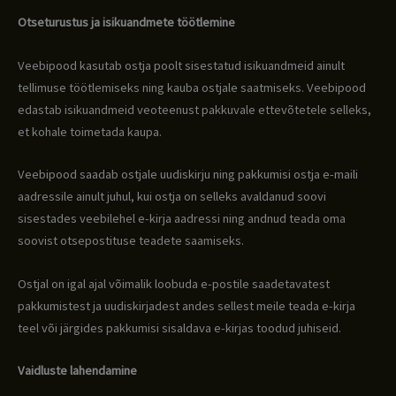
Otseturustus ja isikuandmete töötlemine
Veebipood kasutab ostja poolt sisestatud isikuandmeid ainult
tellimuse töötlemiseks ning kauba ostjale saatmiseks. Veebipood
edastab isikuandmeid veoteenust pakkuvale ettevõtetele selleks,
et kohale toimetada kaupa.
Veebipood saadab ostjale uudiskirju ning pakkumisi ostja e-maili
aadressile ainult juhul, kui ostja on selleks avaldanud soovi
sisestades veebilehel e-kirja aadressi ning andnud teada oma
soovist otsepostituse teadete saamiseks.
Ostjal on igal ajal võimalik loobuda e-postile saadetavatest
pakkumistest ja uudiskirjadest andes sellest meile teada e-kirja
teel või järgides pakkumisi sisaldava e-kirjas toodud juhiseid.
Vaidluste lahendamine